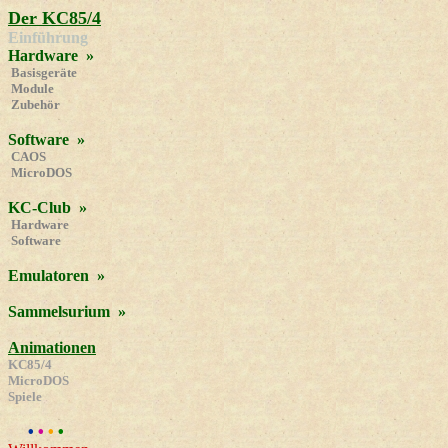
Der KC85/4
Einführung
Hardware
»
Basisgeräte
Module
Zubehör
Software
»
CAOS
MicroDOS
KC-Club
»
Hardware
Software
Emulatoren
»
Sammelsurium
»
Animationen
KC85/4
MicroDOS
Spiele
•
•
•
•